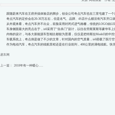
来源: 网络摘要 作者: 宏杰伞
跟随蔚来汽车在王府井搞体验店的脚步，创业公司奇点汽车也在三里屯建了一个用
奇点汽车的定价会在20-30万左右，但是名气、品牌、4S店什么都没有汽车开口
从外观来看，奇点汽车并不出众，前脸采用封闭式进气格栅，传统的LOGO由L
车身侧面最大的亮点在于，is6采用了“自杀门”设计，以往在劳斯莱斯等豪华车
内饰的设计，与各大新能源车型相比都较为普通，仅仅是把特斯拉Model3的中
车载系统上，奇点倒是做了不少的文章，针对国内的空气质量，is6搭载了医疗
作为电动汽车，奇点汽车的续航里程还是在行业前列，400公里的满电续航。快充
易车网
上一篇：
2018年有一种暖心......