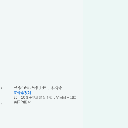
伞面
长伞16骨纤维手开，木柄伞
直骨伞系列
23寸16骨手动纤维骨伞架，坚固耐用出口
英国的雨伞
面，