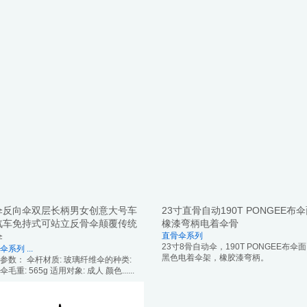
伞反向伞双层长柄男女创意大号车
23寸直骨自动190T PONGEE布
汽车免持式可站立反骨伞颠覆传统
橡漆弯柄电着伞骨
伞
直骨伞系列
23寸8骨自动伞，190T PONGEE布伞
伞系列
...
黑色电着伞架，橡胶漆弯柄。
参数： 伞杆材质: 玻璃纤维伞的种类:
毛重: 565g 适用对象: 成人 颜色......