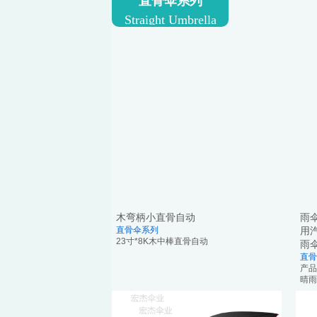
直骨伞系
列
Straight Umbrella
木弯柄小直骨自动
雨
直骨伞系列
用
23寸*8K木中棒直骨自动
雨
直骨
产品
晴雨伞